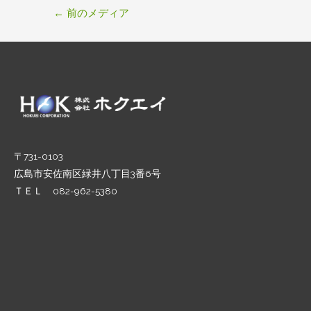
投
←
前のメディア
稿
ナ
ビ
ゲ
ー
シ
ョ
ン
〒731-0103
広島市安佐南区緑井八丁目3番6号
ＴＥＬ 082-962-5380