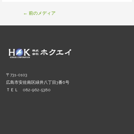
投
←
前のメディア
稿
ナ
ビ
ゲ
ー
シ
ョ
ン
〒731-0103
広島市安佐南区緑井八丁目3番6号
ＴＥＬ 082-962-5380