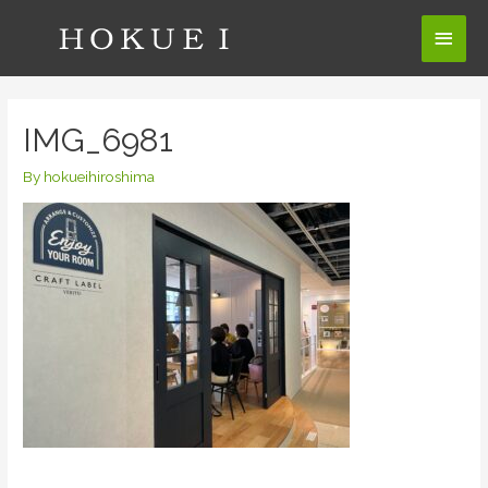
コ
メ
ン
テ
イ
ン
ン
ツ
IMG_6981
へ
メ
ス
By
hokueihiroshima
ニ
キ
ッ
ュ
プ
ー