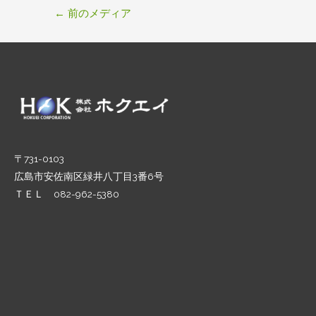
投
←
前のメディア
稿
ナ
ビ
ゲ
ー
シ
ョ
ン
〒731-0103
広島市安佐南区緑井八丁目3番6号
ＴＥＬ 082-962-5380