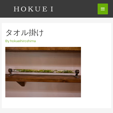
コ
メ
ン
テ
イ
ン
ン
ツ
タオル掛け
へ
メ
ス
By
hokueihiroshima
ニ
キ
ッ
ュ
プ
ー