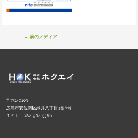
投
←
前のメディア
稿
ナ
ビ
ゲ
ー
シ
ョ
ン
〒731-0103
広島市安佐南区緑井八丁目3番6号
ＴＥＬ 082-962-5380