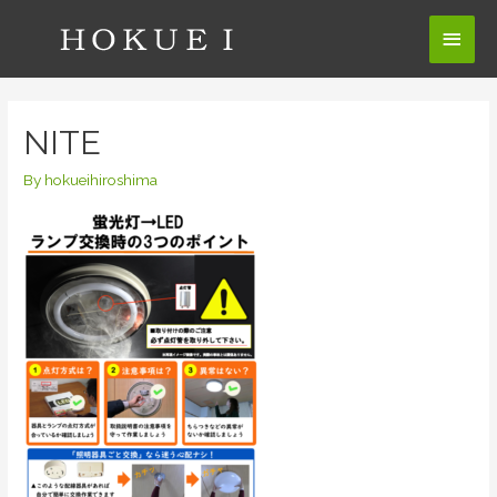
コ
メ
ン
テ
イ
ン
ン
ツ
NITE
へ
メ
ス
By
hokueihiroshima
ニ
キ
ッ
ュ
プ
ー