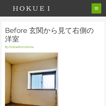
コ
メ
ン
テ
イ
ン
ン
ツ
Before 玄関から見て右側の
へ
メ
洋室
ス
ニ
キ
By
hokueihiroshima
ッ
ュ
プ
ー