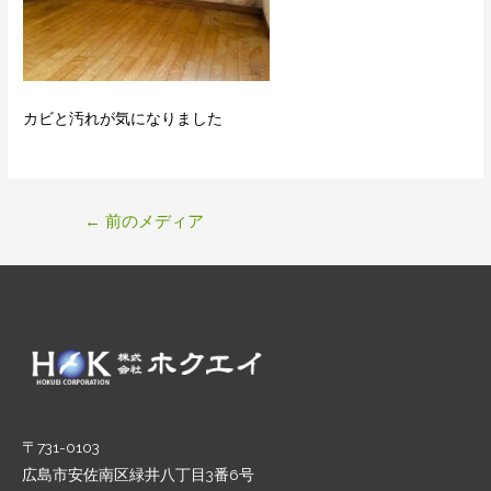
カビと汚れが気になりました
投
←
前のメディア
稿
ナ
ビ
ゲ
ー
シ
ョ
ン
〒731-0103
広島市安佐南区緑井八丁目3番6号