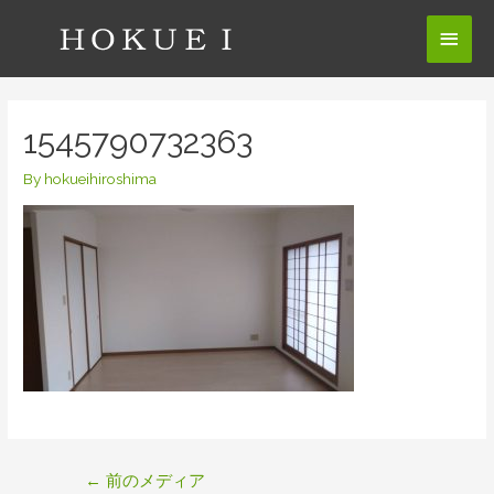
コ
メ
ン
テ
イ
ン
ン
ツ
1545790732363
へ
メ
ス
By
hokueihiroshima
ニ
キ
ッ
ュ
プ
ー
投
←
前のメディア