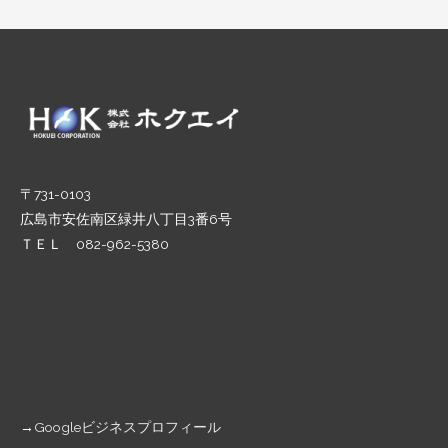
稿
ナ
ビ
ゲ
ー
シ
ョ
ン
〒731-0103
広島市安佐南区緑井八丁目3番6号
ＴＥＬ 082-962-5380
→
Googleビジネスプロフィール