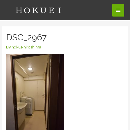
コ
メ
ン
テ
イ
ン
ン
ツ
DSC_2967
へ
メ
ス
By
hokueihiroshima
ニ
キ
ッ
ュ
プ
ー