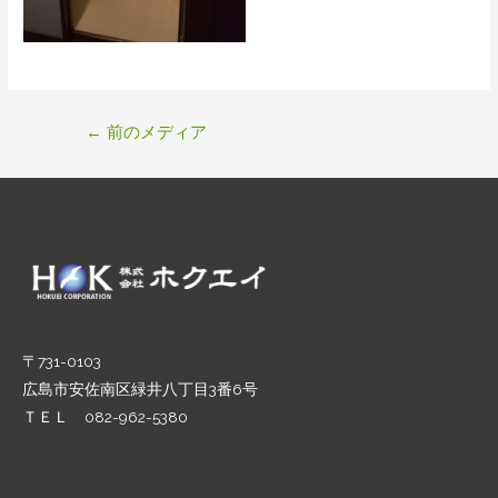
投
←
前のメディア
稿
ナ
ビ
ゲ
ー
シ
ョ
ン
〒731-0103
広島市安佐南区緑井八丁目3番6号
ＴＥＬ 082-962-5380