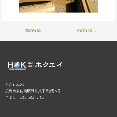
←
前の投稿
次の投稿
→
〒731-0103
広島市安佐南区緑井八丁目3番6号
ＴＥＬ 082-962-5380