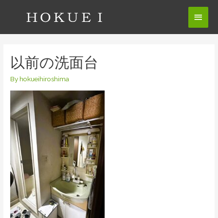
コ
メ
ン
テ
イ
ン
ン
ツ
以前の洗面台
へ
メ
ス
By
hokueihiroshima
ニ
キ
ッ
ュ
プ
ー