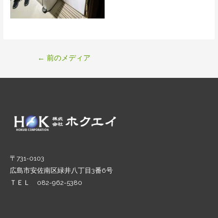
投
←
前のメディア
稿
ナ
ビ
ゲ
ー
シ
ョ
ン
〒731-0103
広島市安佐南区緑井八丁目3番6号
ＴＥＬ 082-962-5380