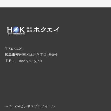
稿
ナ
ビ
ゲ
ー
シ
ョ
ン
〒731-0103
広島市安佐南区緑井八丁目3番6号
ＴＥＬ 082-962-5380
→
Googleビジネスプロフィール