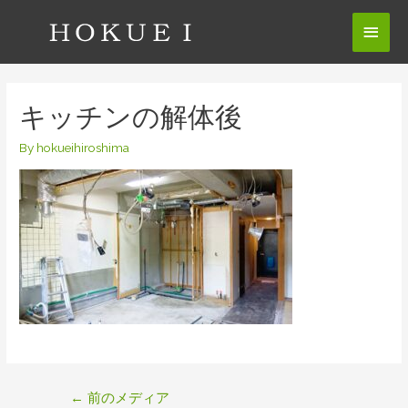
コ
メ
ン
テ
イ
ン
ン
ツ
キッチンの解体後
へ
メ
ス
By
hokueihiroshima
ニ
キ
ッ
ュ
プ
ー
投
←
前のメディア