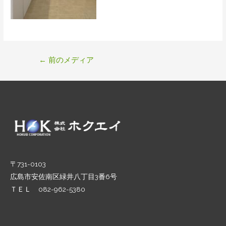
投
←
前のメディア
稿
ナ
ビ
ゲ
ー
シ
ョ
ン
〒731-0103
広島市安佐南区緑井八丁目3番6号
ＴＥＬ 082-962-5380