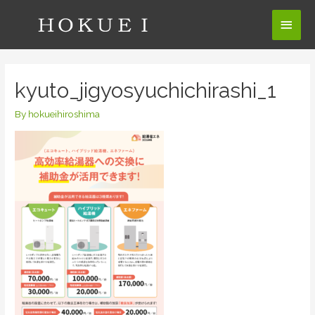
コ
メ
ン
テ
イ
ン
ン
ツ
kyuto_jigyosyuchichirashi_1
へ
メ
ス
By
hokueihiroshima
ニ
キ
ッ
ュ
プ
ー