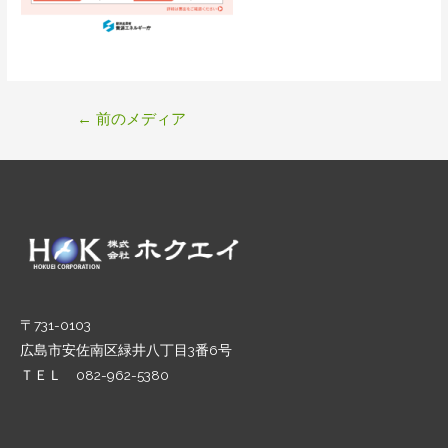
投
←
前のメディア
稿
ナ
ビ
ゲ
ー
シ
ョ
ン
〒731-0103
広島市安佐南区緑井八丁目3番6号
ＴＥＬ 082-962-5380