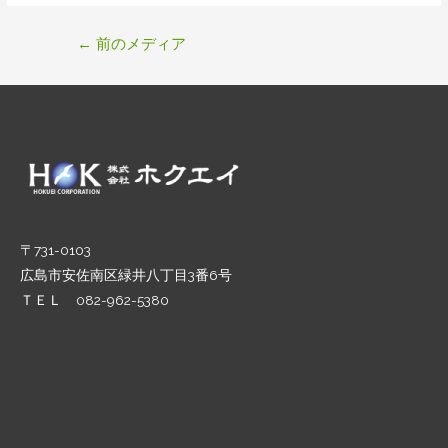
投
←
前のメディア
稿
ナ
ビ
ゲ
ー
シ
ョ
ン
〒731-0103
広島市安佐南区緑井八丁目3番6号
ＴＥＬ 082-962-5380