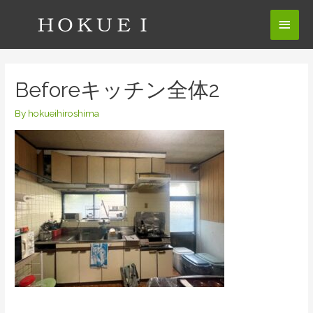
コ
メ
ン
テ
イ
ン
ン
ツ
Beforeキッチン全体2
へ
メ
ス
By
hokueihiroshima
ニ
キ
ッ
ュ
プ
ー