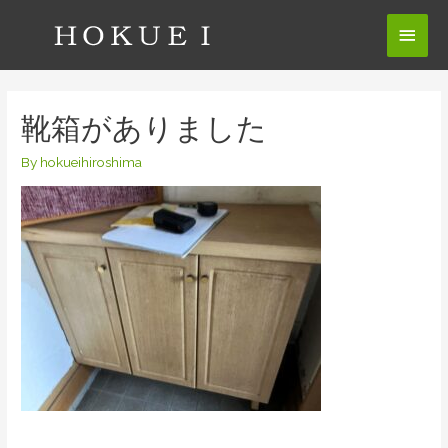
コ
メ
ン
テ
イ
ン
ン
ツ
靴箱がありました
へ
メ
ス
By
hokueihiroshima
ニ
キ
ッ
ュ
プ
ー