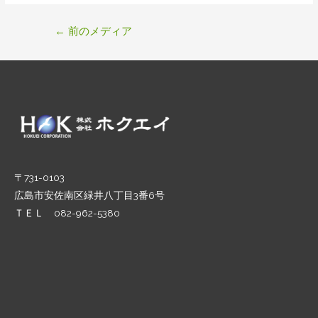
投
←
前のメディア
稿
ナ
ビ
ゲ
ー
シ
ョ
ン
〒731-0103
広島市安佐南区緑井八丁目3番6号
ＴＥＬ 082-962-5380