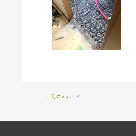
投
←
前のメディア
稿
ナ
ビ
ゲ
ー