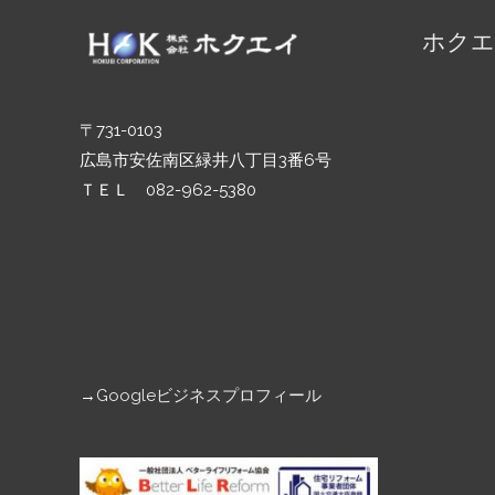
シ
ホクエ
ョ
ン
〒731-0103
広島市安佐南区緑井八丁目3番6号
ＴＥＬ 082-962-5380
→
Googleビジネスプロフィール