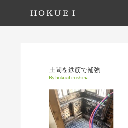
コ
ン
テ
ン
ツ
へ
ス
キ
ッ
土間を鉄筋で補強
プ
By
hokueihiroshima