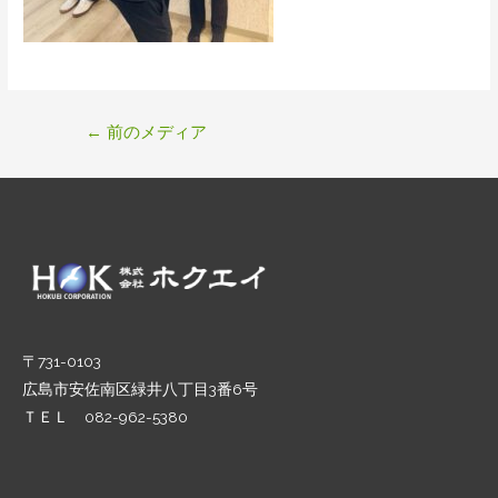
投
←
前のメディア
稿
ナ
ビ
ゲ
ー
シ
ョ
ン
〒731-0103
広島市安佐南区緑井八丁目3番6号
ＴＥＬ 082-962-5380