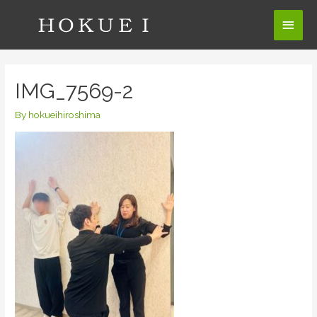
コ
メ
ン
テ
イ
ン
ン
ツ
IMG_7569-2
へ
メ
ス
By
hokueihiroshima
ニ
キ
ッ
ュ
プ
ー