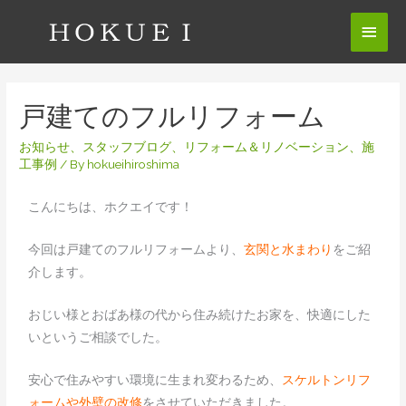
戸建てのフルリフォーム
お知らせ
、
スタッフブログ
、
リフォーム＆リノベーション
、
施
工事例
/ By
hokueihiroshima
こんにちは、ホクエイです！
今回は戸建てのフルリフォームより、
玄関と水まわり
をご紹
介します。
おじい様とおばあ様の代から住み続けたお家を、快適にした
いというご相談でした。
安心で住みやすい環境に生まれ変わるため、
スケルトンリフ
ォームや外壁の改修
をさせていただきました。