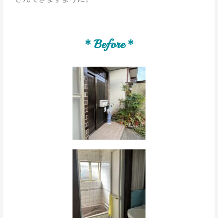
＊Before＊