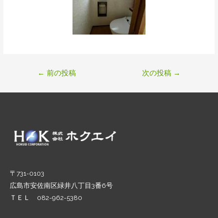
←
前の投稿
次の投稿
→
〒731-0103
広島市安佐南区緑井八丁目3番6号
ＴＥＬ 082-962-5380