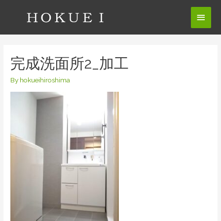
コ
メ
ン
テ
イ
ン
ン
ツ
完成洗面所2_加工
へ
メ
ス
By
hokueihiroshima
ニ
キ
ッ
ュ
プ
ー