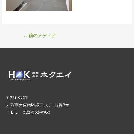
投
←
前のメディア
稿
ナ
ビ
ゲ
ー
シ
ョ
ン
〒731-0103
広島市安佐南区緑井八丁目3番6号
ＴＥＬ 082-962-5380