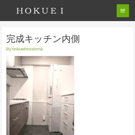
コ
メ
ン
テ
イ
ン
ン
ツ
完成キッチン内側
へ
メ
ス
By
hokueihiroshima
ニ
キ
ッ
ュ
プ
ー