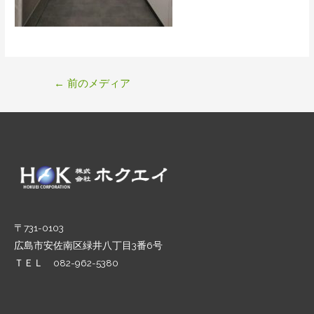
投
←
前のメディア
稿
ナ
ビ
ゲ
ー
シ
ョ
ン
〒731-0103
広島市安佐南区緑井八丁目3番6号
ＴＥＬ 082-962-5380