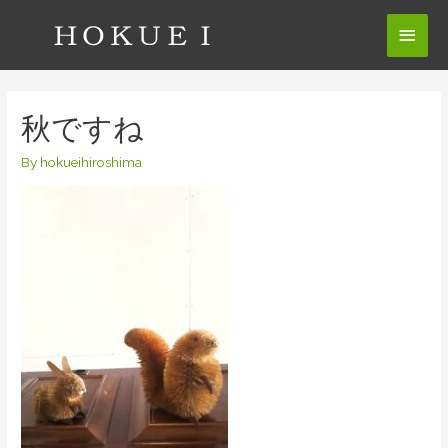
コ
メ
ン
テ
イ
ン
ン
ツ
秋ですね
へ
メ
ス
By
hokueihiroshima
ニ
キ
ッ
ュ
プ
ー