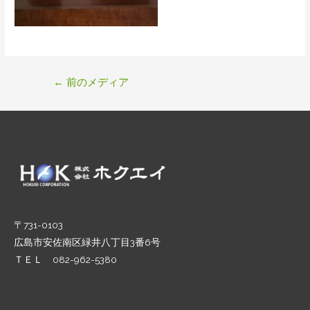
投
←
前のメディア
稿
ナ
ビ
ゲ
ー
シ
ョ
ン
〒731-0103
広島市安佐南区緑井八丁目3番6号
ＴＥＬ 082-962-5380