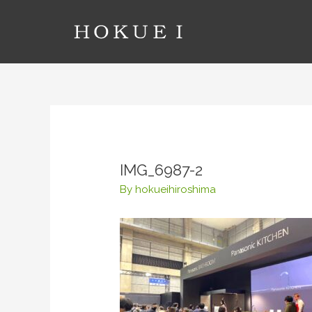
コ
ン
テ
ン
ツ
へ
ス
キ
ッ
IMG_6987-2
プ
By
hokueihiroshima