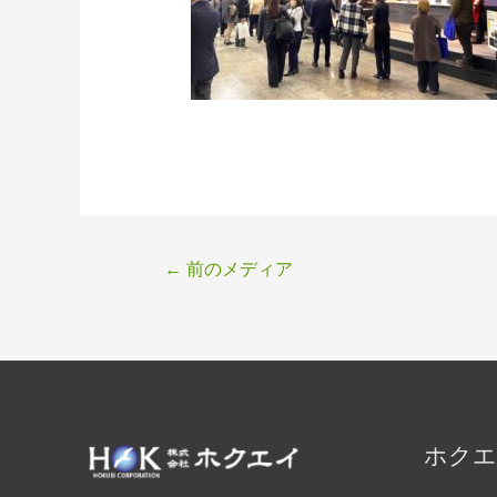
投
←
前のメディア
稿
ナ
ビ
ゲ
ー
シ
ホクエ
ョ