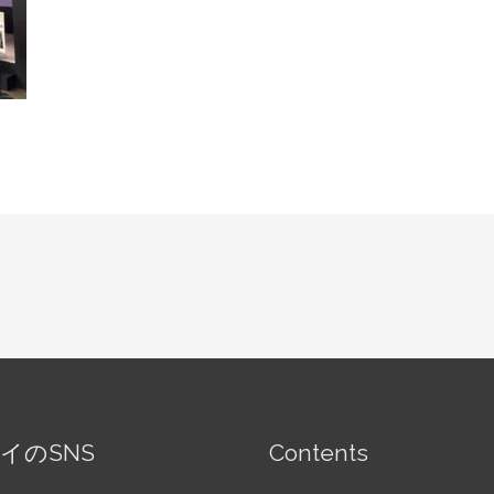
イのSNS
Contents