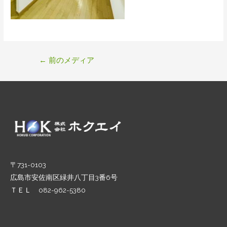
投
←
前のメディア
稿
ナ
ビ
ゲ
ー
シ
ョ
ン
〒731-0103
広島市安佐南区緑井八丁目3番6号
ＴＥＬ 082-962-5380