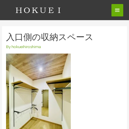
コ
メ
ン
テ
イ
ン
ン
ツ
入口側の収納スペース
へ
メ
ス
By
hokueihiroshima
ニ
キ
ッ
ュ
プ
ー