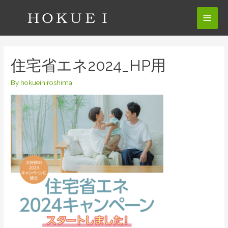
コ
メ
ン
テ
イ
ン
ン
ツ
住宅省エネ2024_HP用
へ
メ
ス
By
hokueihiroshima
ニ
キ
ッ
ュ
プ
ー