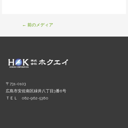
投
←
前のメディア
稿
ナ
ビ
ゲ
ー
シ
ョ
ン
〒731-0103
広島市安佐南区緑井八丁目3番6号
ＴＥＬ 082-962-5380