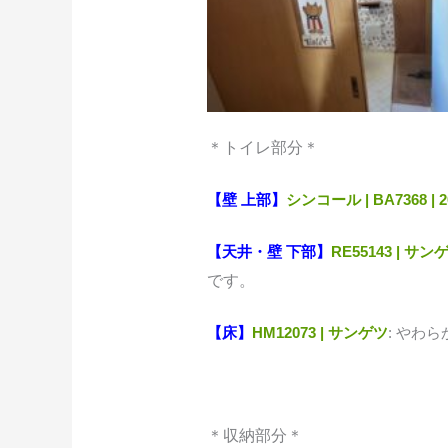
＊トイレ部分＊
【壁 上部】
シンコール | BA7368 | 2
【天井・壁 下部】
RE55143 | サン
です。
【床】
HM12073 | サンゲツ
: やわ
＊収納部分＊