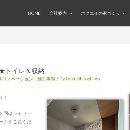
HOME
会社案内
ホクエイの家づくり
★トイレ＆収納
＆リノベーション
、
施工事例
/ By
hokueihiroshima
す！
２回はシャワー
ームをご覧くだ