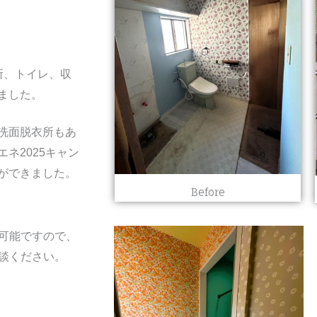
所、トイレ、収
ました。
洗面脱衣所もあ
ネ2025キャン
ができました。
Before
可能ですので、
談ください。