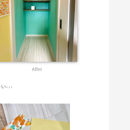
After
↓↓↓